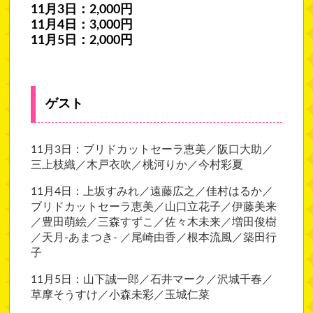
11月3日：2,000円
11月4日：3,000円
11月5日：2,000円
ゲスト
11月3日：ブリドカットセーラ恵美／阪口大助／
三上枝織／木戸衣吹／桃河りか／今村彩夏
11月4日：上坂すみれ／遠藤広之／佳村はるか／
ブリドカットセーラ恵美／山口立花子／伊藤美来
／豊田萌絵／三森すずこ／佐々木未来／増田俊樹
／天月-あまつき- ／尾崎由香／根本流風／築田行
子
11月5日：山下誠一郎／石井マーク／沢城千春／
草摩そうすけ／小森未彩／玉城仁菜