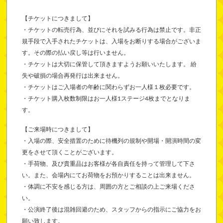
【チケットにつきまして】
・チケットの転売行為、並びにそれを試みる行為は禁止です。非正
規手段で入手されたチケットは、入場をお断りする場合がございま
す。その際の払い戻し等は行いません。
・チケットは大切に保管して頂きますようお願いいたします。 紛
失や破損の場合再発行は出来ません。
・チケットはご入場者の年齢に関わらずお一人様１枚必要です。
・チケット購入枚数制限はお一人様1ステージ4枚までとなりま
す。
【ご来場時につきまして】
・入場の際、安全措置のために待機列の規制や開場・開演時間の変
更をさせて頂くことがございます。
・手荷物、及び貴重品はお客様が各自責任を持って管理して下さ
い。また、会場内にてお荷物をお預かりすることは出来ません。
・体調に不安を感じる方は、周囲の方とご相談の上ご来場くださ
い。
・公演終了後は混雑回避のため、スタッフからの指示にご協力をお
願い致します。